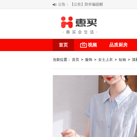
公告：
【公告】防诈骗提醒
【积分调整公告】
阳春三月 惠买带你感受第一颗黄果柑的
关于假冒我公司“惠买小程序“的声明
首页
视频
品质厨房
当前位置：
首页
>
服饰
>
女士上衣
>
短袖
>
清