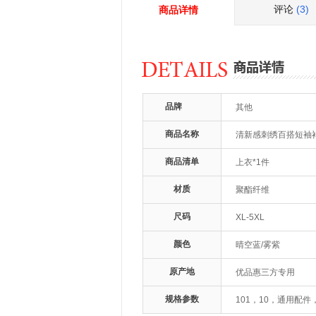
评论
(3)
商品详情
品牌
其他
商品名称
清新感刺绣百搭短袖衬
商品清单
上衣*1件
材质
聚酯纤维
尺码
XL-5XL
颜色
晴空蓝/雾紫
原产地
优品惠三方专用
规格参数
101，10，通用配件