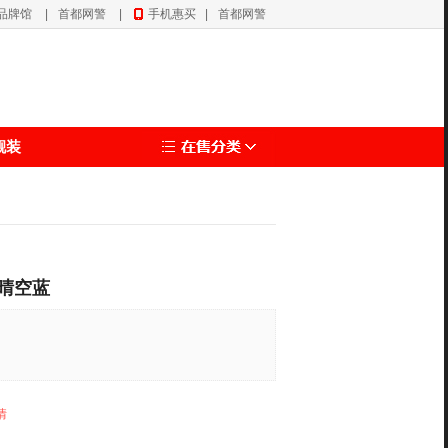
品牌馆
|
首都网警
|
手机惠买
|
首都网警
靓装
·晴空蓝
情