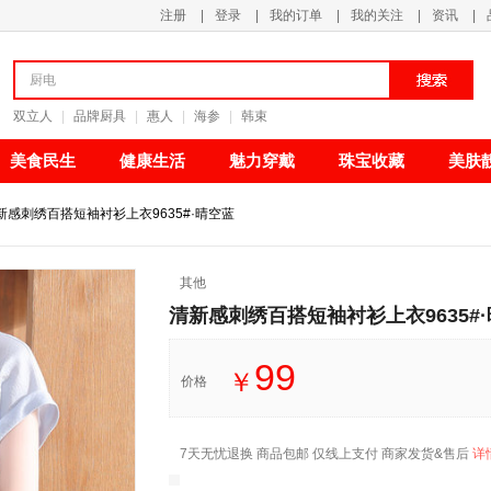
注册
|
登录
|
我的订单
|
我的关注
|
资讯
|
清新甘甜
双立人
|
品牌厨具
|
惠人
|
海参
|
韩束
美食民生
健康生活
魅力穿戴
珠宝收藏
美肤
新感刺绣百搭短袖衬衫上衣9635#·晴空蓝
其他
清新感刺绣百搭短袖衬衫上衣9635#
99
￥
价格
7天无忧退换 商品包邮 仅线上支付 商家发货&售后
详