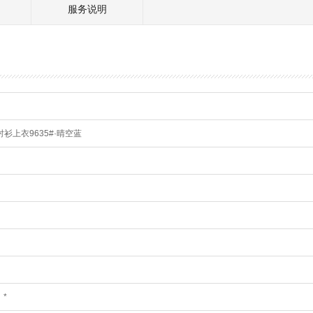
服务说明
衫上衣9635#·晴空蓝
，*