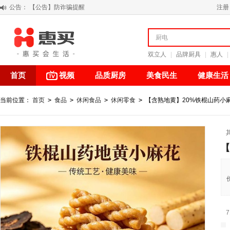
公告：
【积分调整公告】
注册
阳春三月 惠买带你感受第一颗黄果柑的清新甘甜
关于假冒我公司“惠买小程序“的声明
【公告】防诈骗提醒
双立人
|
品牌厨具
|
惠人
|
首页
视频
品质厨房
美食民生
健康生活
当前位置：
首页
>
食品
>
休闲食品
>
休闲零食
>
【含熟地黄】20%铁棍山药小麻花
【