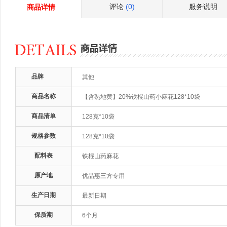
评论
(0)
服务说明
商品详情
品牌
其他
商品名称
【含熟地黄】20%铁棍山药小麻花128*10袋
商品清单
128克*10袋
规格参数
128克*10袋
配料表
铁棍山药麻花
原产地
优品惠三方专用
生产日期
最新日期
保质期
6个月